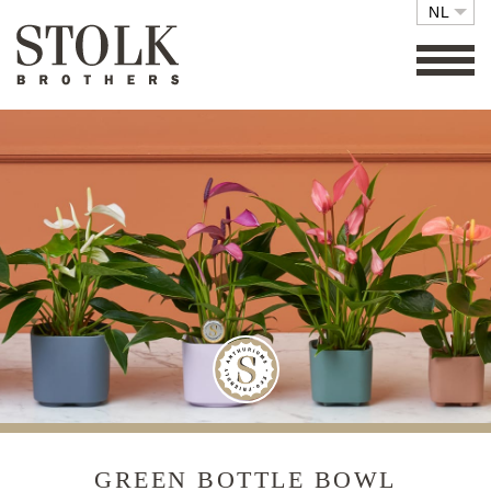
NL
FAMILY BUSINESS
COLLECTIE
SETS
ECO FRIENDLY
CARE
RETAIL
VACATURES
CONTACT
GREEN BOTTLE BOWL