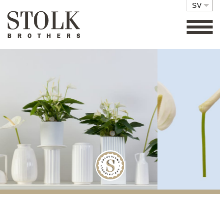
SV
FAMILJEFÖRETAG
SORTIMENT
KOMPOSITIONER
MILJÖVÄNLIGT
SKÖTSEL
DETALJHANDEL
KONTAKT