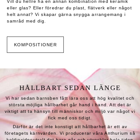
Vill du hellre ha en annan kombination med keramik
eller glas? Eller föredrar du plast, flätverk eller något
helt annat? Vi skapar gärna snygga arrangemang i
samråd med dig.
KOMPOSITIONER
HÅLLBART SEDAN LÄNGE
Vi har sedan barnsben fått lära oss att hög kvalitet och
största möjliga hållbarhet går hand i hand. Att det är
viktigt att ta hänsyn till människor och miljö var något vi
fick med oss tidigt.
Därför är det inte konstigt att hållbarhet är ett av
företagets kärnvärden. Vi producerar våra Anthurium så
koldioxidneutralt det bara går och utvecklar hela tiden