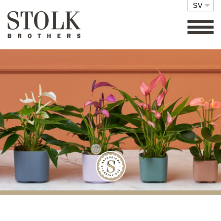
SV
FAMILJEFÖRETAG
SORTIMENT
KOMPOSITIONER
MILJÖVÄNLIGT
SKÖTSEL
DETALJHANDEL
KONTAKT