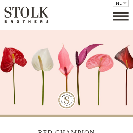
NL
FAMILY BUSINESS
COLLECTIE
SETS
ECO FRIENDLY
CARE
RETAIL
VACATURES
CONTACT
RED CHAMPION