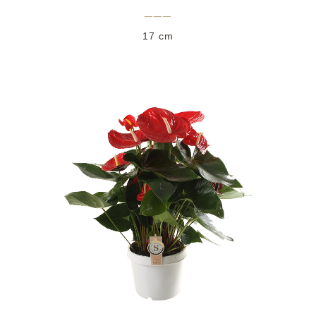
___
17 cm