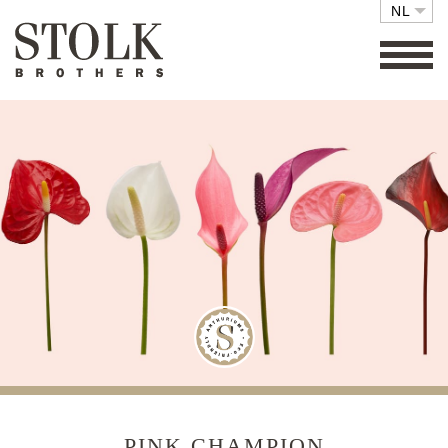
NL
FAMILY BUSINESS
COLLECTIE
SETS
ECO FRIENDLY
CARE
RETAIL
VACATURES
CONTACT
PINK CHAMPION