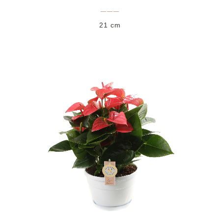
___
21 cm