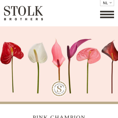
NL
FAMILY BUSINESS
COLLECTIE
SETS
ECO FRIENDLY
CARE
RETAIL
VACATURES
CONTACT
PINK CHAMPION