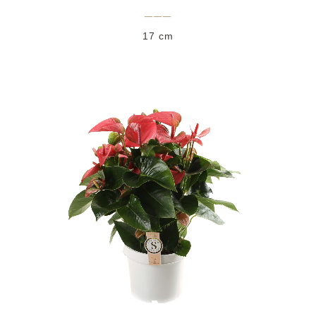
___
17 cm