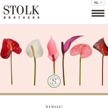
NL
FAMILY BUSINESS
COLLECTIE
SETS
ECO FRIENDLY
CARE
RETAIL
VACATURES
CONTACT
ZIZOU