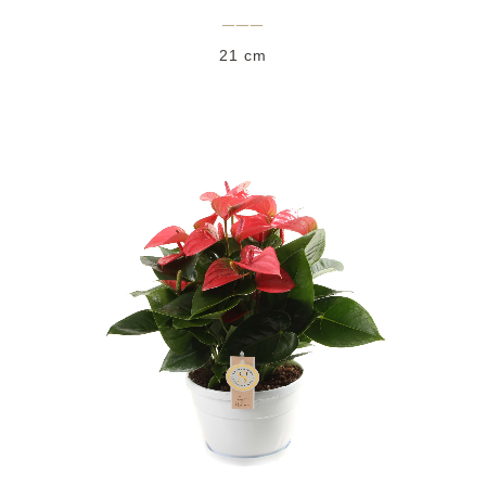
___
21 cm