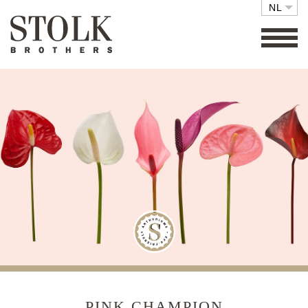
NL
FAMILY BUSINESS
COLLECTIE
SETS
ECO FRIENDLY
CARE
RETAIL
VACATURES
CONTACT
PINK CHAMPION